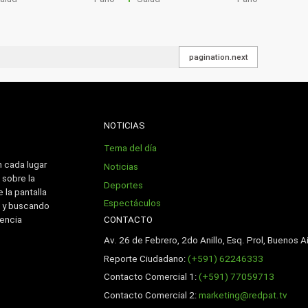
pagination.next
NOTICIAS
Tema del día
n cada lugar
Noticias
 sobre la
Deportes
 la pantalla
Espectáculos
 y buscando
CONTACTO
iencia
Av. 26 de Febrero, 2do Anillo, Esq. Prol, Buenos Ai
Reporte Ciudadano:
(+591) 62246333
Contacto Comercial 1:
(+591) 77059713
Contacto Comercial 2:
marketing@redpat.tv