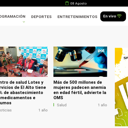
08 Agosto
En vivo
OGRAMACIÓN
DEPORTES
ENTRETENIMIENTOS
.
ntro de salud Lotes y
Más de 500 millones de
vicios de El Alto tiene
mujeres padecen anemia
% de abastecimiento
en edad fértil, advierte la
 medicamentos e
OMS
sumos
Salud
1 año
oticias
1 año