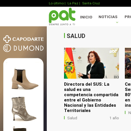
Lo último
|
La Paz |
Santa Cruz
.
NOTICIAS
PR
INICIO
.
.
SALUD
Directora del SUS: La
Ce
salud es una
Ser
competencia compartida
80
entre el Gobierno
en
Nacional y las Entidades
in
Territoriales
N
Salud
1 año