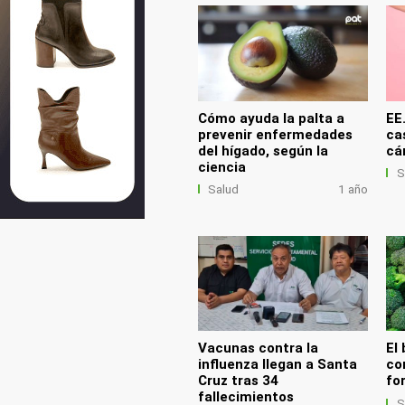
Cómo ayuda la palta a
EE
prevenir enfermedades
ca
del hígado, según la
cá
ciencia
S
Salud
1 año
Vacunas contra la
El 
influenza llegan a Santa
co
Cruz tras 34
fo
fallecimientos
S