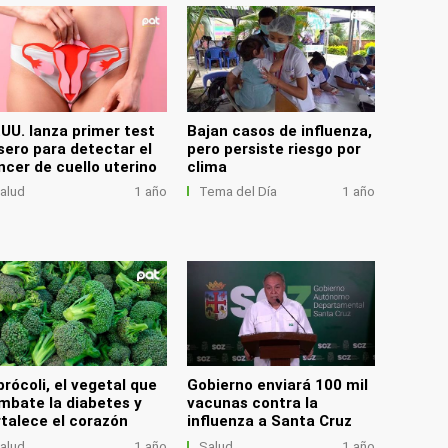
.UU. lanza primer test
Bajan casos de influenza,
sero para detectar el
pero persiste riesgo por
ncer de cuello uterino
clima
alud
1 año
Tema del Día
1 año
brócoli, el vegetal que
Gobierno enviará 100 mil
mbate la diabetes y
vacunas contra la
rtalece el corazón
influenza a Santa Cruz
alud
1 año
Salud
1 año