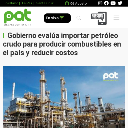
Lo último
|
La Paz |
Santa Cruz
06 Agosto
Mobile 
En vivo
Gobierno evalúa importar petróleo
crudo para producir combustibles en
el país y reducir costos