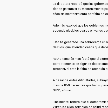
La directora recordó que las gobernaci
deben garantizar su mantenimiento pre
años sin mantenimiento por falta de c
Además, explicó que los gobiernos mun
segundo nivel, los cuales en varios ca
Esto ha generado una sobrecarga en lo
de Dios, que atienden casos que debe
Rothe también manifestó que el sistem
correctamente en algunos departament
tercer nivel ante la falta de atención
A pesar de estas dificultades, subray
más de 850 pacientes que han superado
SUS”, afirmó.
Finalmente, reiteró que el compromiso 
y gratuito a los servicios de salud, y