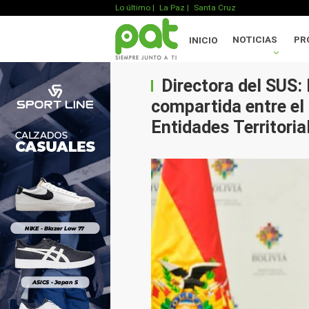
Lo último
|
La Paz |
Santa Cruz
NOTICIAS
PR
INICIO
Directora del SUS:
compartida entre el
Entidades Territoria