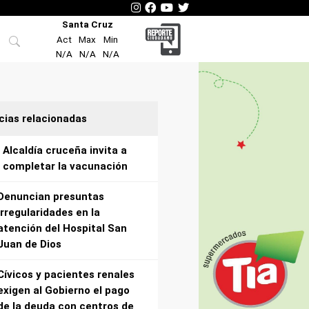
Santa Cruz
Act
Max
Min
N/A
N/A
N/A
cias relacionadas
Alcaldía cruceña invita a
completar la vacunación
Denuncian presuntas
irregularidades en la
atención del Hospital San
Juan de Dios
Cívicos y pacientes renales
exigen al Gobierno el pago
de la deuda con centros de